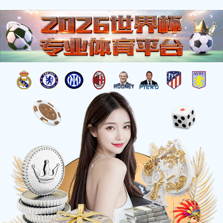
注册入口
全天更新 ·
爱游戏·体育
赛
事实时同步
无论您身在何处，
爱游戏·体育APP
为您带来高速、
高清、稳定的观赛体验。
下载客户端
网页端访问