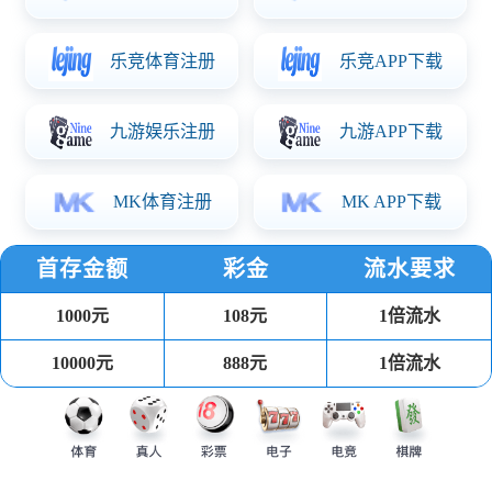
2026-06-09 15:04
43 次阅读
首页
/
体育快讯
中国乒乓球队在巴黎奥运周期中始终保持着强大的统
治力，而队长马龙作为队中的定海神针，其竞技状态
一直备受关注。根据最新统计，这位双圈大满贯得主
在近一年的国际赛场上，已经将对阵外协会选手的不
败金身延续至23场，成绩斐然。然而，数据背后也揭
示了一个微妙的变化：随着对手水平的普遍提升和自
身年龄的增长，马龙单场比赛的平均耗时已增加至42
分钟，这预示着这位老将正经历着一种更为复杂的竞
技模式。