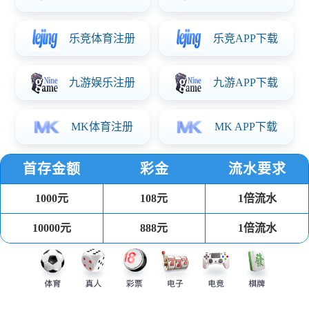
从事未经授权的宣传、引流或推广行为
五、知识产权声明
爱游戏·体育平台的所有内容（含图像、数据、结构设计、源代码等）
均为平台或其授权方合法所有。用户不得擅自使用、传播或改编平台
资料。
六、免责声明
本平台所提供的数据和信息均为参考用途，不对用户因依赖该等信息
所产生的后果承担法律责任。
七、协议修改
平台有权在无需通知用户的情况下更新协议条款，修订内容一经发布