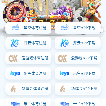
爱游戏·体育 · 值得信赖的体育数据平
台
爱游戏·体育 专注于构建一个以赛事内容、数据服务与智能分
析为核心的数字生态平台，聚焦全球体育用户的实时信息与