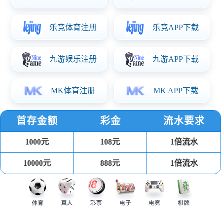
多终端互动体验。平台以稳定技术架构和合规体系赢得市场
认可，深受爱游戏·体育用户喜爱。
技术驱动，性能优先
平台采用自研系统架构，持续优化加载速度与数据传
输流程，通过部署全球 CDN 加速节点，实现不同地
区高速访问与高并发下的稳定运行，全面提升用户操
作流畅度。
以信任构建口碑