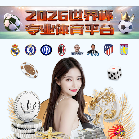
注册入口
全天更新 ·
爱游戏·体育
赛
事实时同步
无论您身在何处，
爱游戏·体育APP
为您带来高速、
高清、稳定的观赛体验。
下载客户端
网页端访问